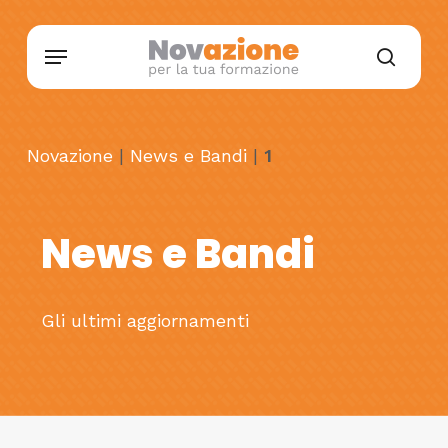
Skip
Menu
to
searc
main
content
Novazione
|
News e Bandi
|
1
News e Bandi
Gli ultimi aggiornamenti