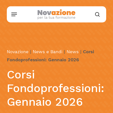
Skip
Menu
to
searc
main
content
Novazione
|
News e Bandi
|
News
|
Corsi
Fondoprofessioni: Gennaio 2026
Corsi
Fondoprofessioni:
Gennaio
2026