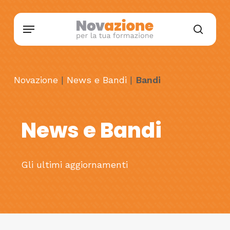
Skip
Menu
to
searc
main
content
Novazione
|
News e Bandi
|
Bandi
News e Bandi
Gli ultimi aggiornamenti