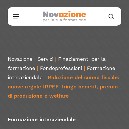
Skip
Menu
to
searc
main
content
Novazione
|
Servizi
|
Finaziamenti per la
formazione
|
Fondoprofessioni
|
Formazione
interaziendale
|
Riduzione del cuneo fiscale:
nuove regole IRPEF, fringe benefit, premio
di produzione e welfare
Formazione interaziendale