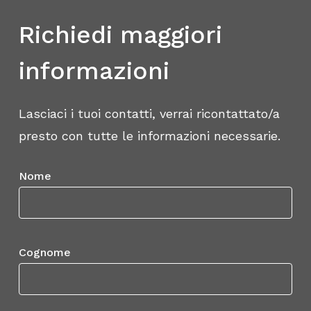
vantaggio
fiscale
e contributivo, valutando le
principali fringe benefit.
Richiedi maggiori
soluzioni più efficaci per ridurre il cuneo
Fringe benefit e trasferta del lavoratore.
fiscale e
migliorare
il benessere dei
Premi di Produttività e Welfare Aziendale.
informazioni
dipendenti attraverso strumenti di
welfare
aziendale
.
Lasciaci i tuoi contatti, verrai ricontattato/a
presto con tutte le informazioni necessarie.
Nome
Cognome