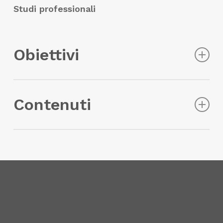
Studi professionali
Obiettivi
Il corso si propone di
chiarire
le nuove regole
Contenuti
fiscali e contributive che impattano sulla
retribuzione
dei lavoratori, con particolare
riferimento al
trattamento integrativo
, ai
Il trattamento integrativo per il 2025 e le
fringe benefit, alla gestione delle trasferte e
misure speciali di settore.
ai premi di produttività. Attraverso un
La rimodulazione dell’Irpef e i suoi impatti
approccio
operativo
, i partecipanti
sul conguaglio fiscale.
acquisiranno le competenze necessarie per
La retribuzione in natura nel TUIR: il
applicare correttamente le misure di
trattamento contributivo e fiscale dei