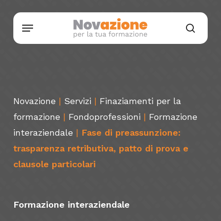
Skip
Menu
to
searc
main
content
Novazione
|
Servizi
|
Finaziamenti per la
formazione
|
Fondoprofessioni
|
Formazione
interaziendale
|
Fase di preassunzione:
trasparenza retributiva, patto di prova e
clausole particolari
Formazione interaziendale