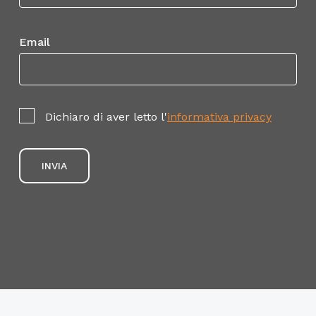
Documentazione obbligatoria
Email
Raccolta dati fiscali.
Scelta detrazioni.
Previdenza complementare.
Coordinate bancarie.
Dichiaro di aver letto l'
informativa privacy
Patto di prova
Funzione e durata.
Forma scritta.
Recesso durante la prova.
Nullità del patto di prova.