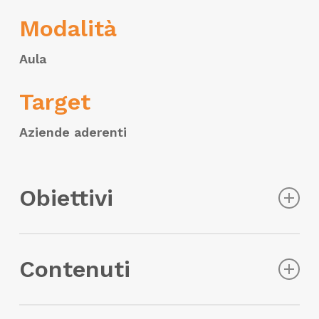
Modalità
Aula
Target
Aziende aderenti
Obiettivi
Il corso ha l’obiettivo di fornire una
solida
Contenuti
conoscenza tecnica e normativa relativa
all’uso del
carroponte
. I partecipanti
acquisiranno le capacità necessarie per
Individuazione dei componenti strutturali