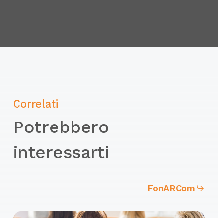
contrastare/limitare l’oscillazione dei
carichi. Uso dei comandi posti su
comando pensile/radiocomando.
Imbracatura dei carichi. Angoli di lavoro
delle tratte.
Norme generali di utilizzo carroponte:
Correlati
ruolo dell’operatore. Limiti di utilizzo
Potrebbero
dell’attrezzature tenuto conto delle sue
caratteristiche delle sue condizioni di
interessarti
installazione. Manovre consentite tenuto
conto delle sue condizioni di installazione
(zone interdette, interferenze, ecc.).
FonARCom
Caratteristiche dei carichi (massa, forma,
consistenza, condizioni di trattenuta degli