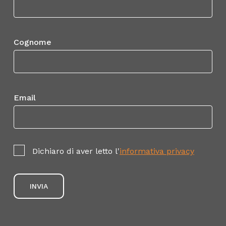
Controlli pre-utilizzo: controlli visivi e
funzionali del carroponte/gru a cavalletto
Cognome
e di eventuali componenti accessori, dei
dispositivi di comando, di segnalazione e
di sicurezza, previsti dal costruttore nel
manuale di istruzioni dell’attrezzatura.
Email
Manovre del carroponte/gru a cavalletto
senza carico (sollevamento, scorrimento,
traslazione, ecc.) e prova dei dispositivi di
Dichiaro di aver letto l'
informativa privacy
sicurezza previsti con comando
pensile/radiocomando.
Valutazione della massa totale del carico,
esecuzione delle manovre per la
movimentazione del carico. Manovre per