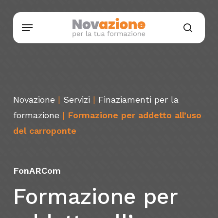
Skip
Menu
to
searc
main
content
Novazione
|
Servizi
|
Finaziamenti per la
formazione
|
Formazione per addetto all’uso
del carroponte
FonARCom
Formazione
per