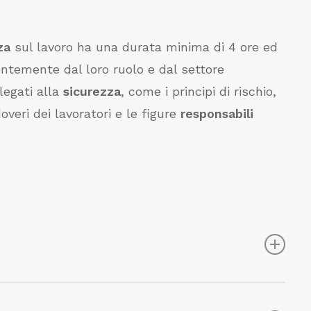
za
sul lavoro ha una durata minima di 4 ore ed
entemente dal loro ruolo e dal settore
legati alla
sicurezza
, come i principi di rischio,
e doveri dei lavoratori e le figure
responsabili
e e le
procedure
di base per lavorare in