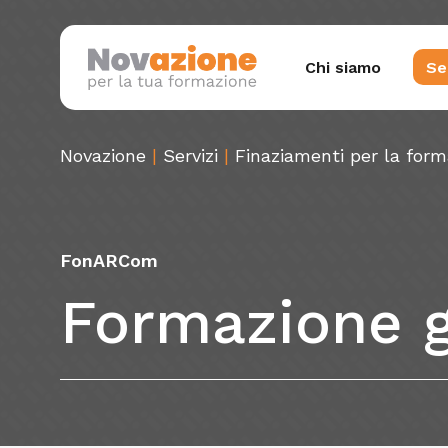
Skip
to
Chi siamo
Se
main
content
Novazione
|
Servizi
|
Finaziamenti per la for
Premi Invio per cercare o X per chiudere
G
FonARCom
Di
Formazione
Te
Sv
L
Sa