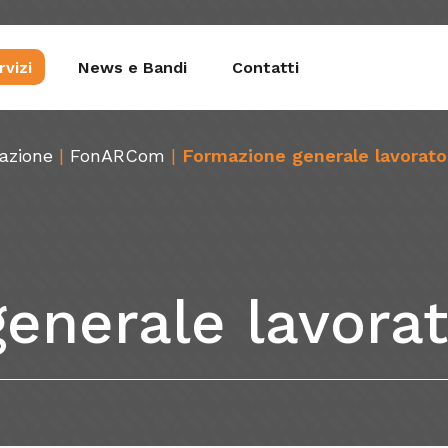
rvizi
News e Bandi
Contatti
mazione
|
FonARCom
|
Formazione generale lavorato
estione Aziendale
Fondop
gitalizzazione
FonA
generale
lavorat
cnologie e Processi
iluppo del Potenziale
ingue
lute e Sicurezza sul Luogo di Lavoro