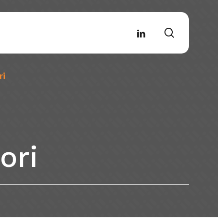
search
linkedin
ri
rofessioni
RCom
ori