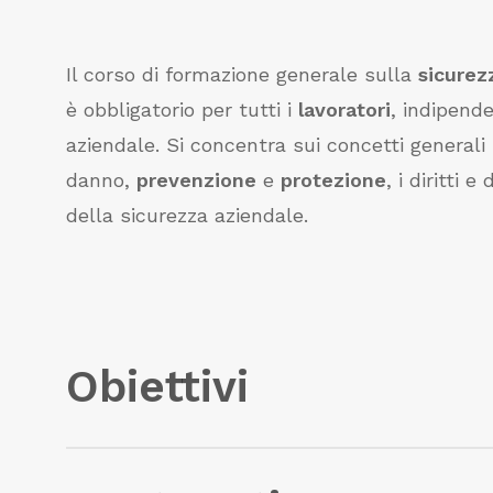
Il corso di formazione generale sulla
sicurez
è obbligatorio per tutti i
lavoratori
, indipend
aziendale. Si concentra sui concetti generali 
danno,
prevenzione
e
protezione
, i diritti 
della sicurezza aziendale.
Obiettivi
Il corso ha l’obiettivo di fornire le conoscenz