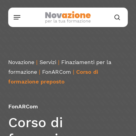
Skip
Menu
to
searc
main
content
Novazione
|
Servizi
|
Finaziamenti per la
formazione
|
FonARCom
|
Corso di
formazione preposto
FonARCom
Corso
di