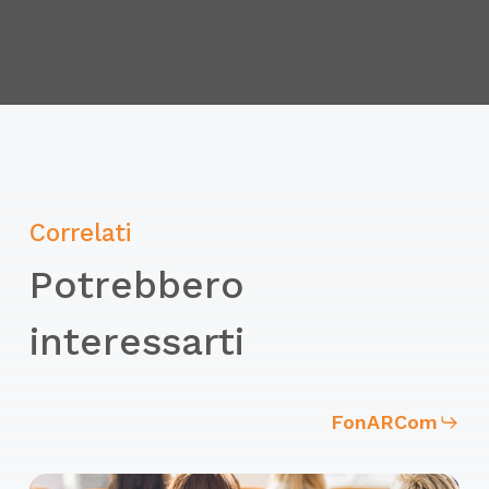
gestione del rischio interferenziale e il
DUVRI
modalità per sovraintendere e vigilare
sulle attività lavorative per garantire
l’attuazione delle direttive ricevute
l’importanza di individuare e segnalare
incidenti e infortuni mancati.
Correlati
Potrebbero
interessarti
FonARCom