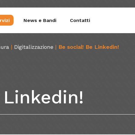
rvizi
News e Bandi
Contatti
sura
|
Digitalizzazione
|
Be social! Be Linkedin!
estione Aziendale
Fondop
gitalizzazione
FonA
Linkedin!
cnologie e Processi
iluppo del Potenziale
ingue
lute e Sicurezza sul Luogo di Lavoro