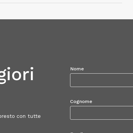
 del Profilo
iori
Nome
nti
Cognome
 presto con tutte