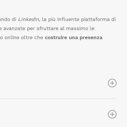
ondo di
LinkedIn
, la più influente piattaforma di
e avanzate per sfruttare al massimo le
o online oltre che
costruire una presenza
 costruzione, lo sviluppo ed il mantenimento
aggiore conoscenza della piattaforma,
tegie di networking
efficaci e la creazione di