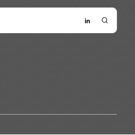
search
linkedin
rofessioni
RCom