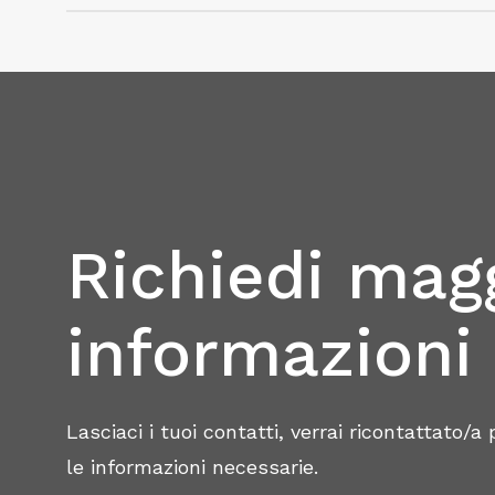
contenuti coinvolgenti.
Creazione di un Profilo Ottimizzato
Personalizzazione del URL e della Testata
Gestione delle Impostazioni di Privacy
Connessioni Strategiche e Inviti Efficaci
Il Messaggio Diretto
Creazione di Post Coinvolgenti
Utilizzo di Immagini e Multimedia
Richiedi magg
PED: Pianificazione di Contenuti
Costruzione di un Marchio Personale
informazioni
Utilizzo di LinkedIn per l’Acquisizione Clie
Promozione di Prodotti o Servizi
Lasciaci i tuoi contatti, verrai ricontattato/a
le informazioni necessarie.