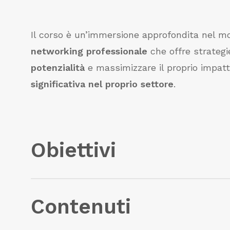
Il corso è un’immersione approfondita nel m
networking professionale
che offre strategi
potenzialità
e massimizzare il proprio impatt
significativa nel proprio settore
.
Obiettivi
Il corso vuole fornire
strumenti
validi per la
Contenuti
della presenza su
Linkedin
attraverso una m
l’
ottimizzazione
del profilo, l’utilizzo di
stra