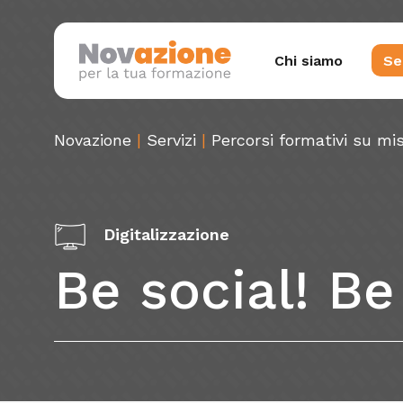
Skip
to
Chi siamo
Se
main
content
Novazione
|
Servizi
|
Percorsi formativi su mi
Premi Invio per cercare o X per chiudere
G
Digitalizzazione
Di
Be
social!
Be
Te
Sv
L
Sa