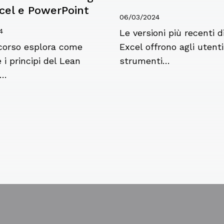
cel e PowerPoint
06/03/2024
4
Le versioni più recenti d
corso esplora come
Excel offrono agli utenti
 i principi del Lean
strumenti…
g…