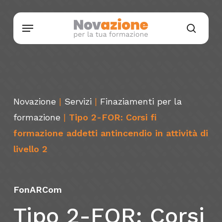
Skip
Menu
to
searc
main
content
Novazione
|
Servizi
|
Finaziamenti per la
formazione
|
Tipo 2-FOR: Corsi fi
formazione addetti antincendio in attività di
livello 2
FonARCom
Tipo
2-FOR:
Corsi