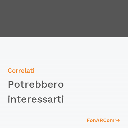
approfondimenti su controlli e
manutenzione e sulla pianificazione di
emergenza.
Esercitazioni pratiche:
presa visione e chiarimenti sulle
attrezzature ed impianti di controllo ed
Correlati
estinzione degli incendi più diffusi
Potrebbero
presa visione e chiarimenti sui dispositivi
di protezione individuale
interessarti
esercitazioni sull’uso degli estintori
portatili e modalità di utilizzo di naspi e
FonARCom
idranti