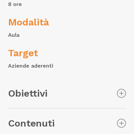
8 ore
Modalità
Aula
Target
Aziende aderenti
Obiettivi
Il corso mira a fornire una conoscenza
Contenuti
approfondita del fenomeno
incendio
, delle
sue cause e delle modalità di
prevenzione