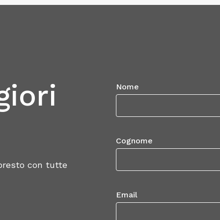
veglianza
iori
Nome
Cognome
 presto con tutte
Email