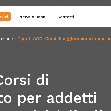
rvizi
News e Bandi
Contatti
mazione
|
Tipo 1-AGG: Corsi di aggiornamento per adde
estione Aziendale
Fondop
gitalizzazione
FonA
Corsi
di
cnologie e Processi
iluppo del Potenziale
to
per
addetti
ingue
lute e Sicurezza sul Luogo di Lavoro