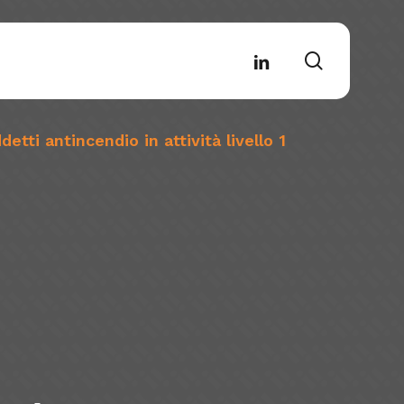
search
linkedin
tti antincendio in attività livello 1
rofessioni
RCom